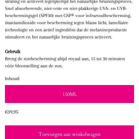
straling en activeert tegelijkertijd het natuurlijke bruiningsproces.
Snel absorberende, niet-vette en niet-plakkerige UVA- en UVB-
beschermingsgel (SPF30) met GSP® voor infraroodbescherming,
titaniumdioxide voor bescherming tegen blauw licht, lamellaire
technologie en een actief ingrediënt dat de melanineproductie
stimuleert en het natuurlijke bruiningsproces activeert.
Gebruik
Breng de zonbescherming altijd royaal aan, 15 tot 30 minuten
vóór blootstelling aan de zon.
Inhoud:
150ML
Normale
€39,95
prijs
Toevoegen aan winkelwagen