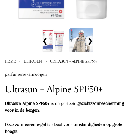
❮
❯
·
·
HOME
ULTRASUN
ULTRASUN - ALPINE SPF50+
parfumerievanrooijen
Ultrasun - Alpine SPF50+
Ultrasun Alpine SPF50+
is de perfecte
gezichtszonbescherming
voor in de bergen
.
Deze
zonnecrème-gel
is ideaal voor
omstandigheden op grote
hoogte
.