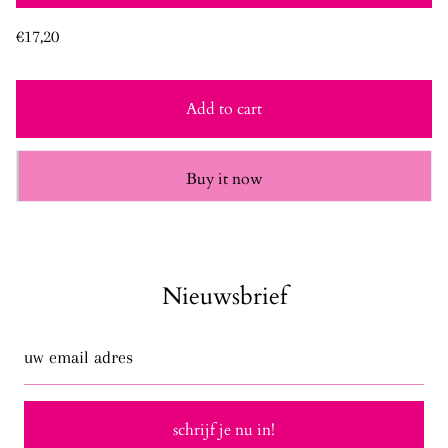
Regular
€17,20
price
Add to cart
Buy it now
Nieuwsbrief
uw
email
adres
schrijf je nu in!