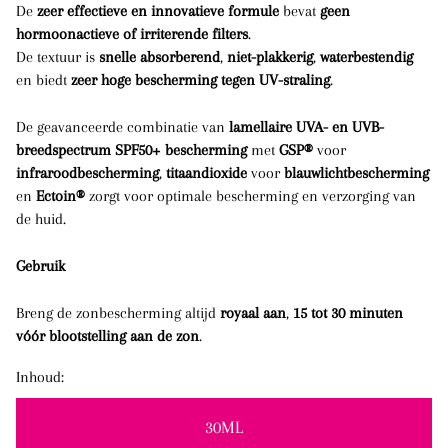
De
zeer effectieve en innovatieve formule
bevat
geen
hormoonactieve of irriterende filters
.
De textuur is
snelle absorberend
,
niet-plakkerig
,
waterbestendig
en biedt
zeer hoge bescherming tegen UV-straling
.
De geavanceerde combinatie van
lamellaire UVA- en UVB-
breedspectrum SPF50+ bescherming
met
GSP®
voor
infraroodbescherming
,
titaandioxide
voor
blauwlichtbescherming
en
Ectoin®
zorgt voor optimale bescherming en verzorging van
de huid.
Gebruik
Breng de zonbescherming altijd
royaal aan
,
15 tot 30 minuten
vóór blootstelling aan de zon
.
Inhoud:
30ML